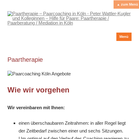
▲ zum Menü
Paartherapie – Paarcoaching in Köln
Peter Wattler-Kugler und Kolleginnen – Hilfe für Paare: Paartherapie /
Paarberatung / Mediation in Köln
Menü
spr
Paartherapie
Wie wir vorgehen
Wir vereinbaren mit Ihnen:
einen überschaubaren Zeitrahmen: in aller Regel liegt
der Zeitbedarf zwischen einer und sechs Sitzungen.
Um optimal auf den Verlauf des Coaching reagieren zu